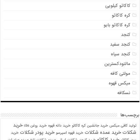
کاکائو کیلویی
کره کاکائو
کره کاکائو بابو
کنجد
کنجد سفید
کنجد سیاه
مالتودکسترین
مولتی کافه
میکس قهوه
نسکافه
برچسب‌ها
خرید
تولید کافی میکس
خرید جانشین کره کاکائو
خرید دانه قهوه
خرید روغن cbs
شکلات
خرید عمده شکلات
خرید پودر شکلات
خرید قهوه اسپرسو
خرید
خرید کاکائو