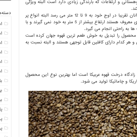
انی و ارتفاعات که بارندگی زیادی دارد است البته ویژگی
د.
دسته‌ه
درخت های عربیکا کم ارتفاع هستند و قد انان تقریبا در اوج خود به 9 تا 12 متر می رسد البته انواع پر
محصول این درخت ها که به درختان تجاری معروف هستند ارتفاع بیشتر از 5 متر به خود نمی گیرند و با
ا
 به راحتی انجام می گیرد.
ا
این محصول را تبدیل به خوش طعم ترین قهوه جهان کرده است
 هر کدام دارای کافئین قابل توجهی هستند و البته نسبت به
ا
ا
اس
ا
زادگاه درخت قهوه عربیکا است اما بهترین نوع این محصول
با
تاریکا و چامائیکا تولید می شود.
به
ب
پ
پ
پ