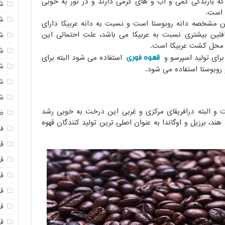
که بارندگی کمی و اب و های گرمی دارند و در نور به خوبی
ش
ش
ین مشخصه دانه روبوستا است و نسبت به دانه عربیکا دارای
افئین بیشتری نسبت به عربیکا می باشد، علت احتمالی این
ش
محل کشت عربیکا است.
ش
قهوه فوری
برای تولید اسپرسو و
استفاده می شود البته برای
ش
و روبوستا استفاده می شود.
ش
ش
ت و البته درافریقای مرکزی و غربی این درخت به خوبی رشد
ظ
ند، برزیل و اوگاندا به عنوان اصلی ترین تولید کنندگان قهوه
فو
ق
ق
قه
قه
ق
قه