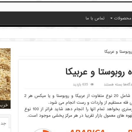
محصولات
تماس با ما
وبوستا و عربیکا
 روبوستا و عربیکا
برای
گاه‌ها
بسته هستند
635 بازدید
فروش
انواع
در انواع مختلف ان که شامل 20 نوع متفاوت از عربیکا و روبوستا و یا میکس هر 2
دانه
خرید
خرید
خرید
خرید
فروش ا
قیمت
خرید
قیمت
فروش
قهوه
دانه قهوه تنوع بسیارزر یادی دراد که اگر رستری بخواهد تمام انها را انجام دهد شاید فراتر از 100 نوع
روبوستا
هوه های معمول بازار تقریبا در هر مرکز پخشی موجود است.
و
عربیکا
جدی