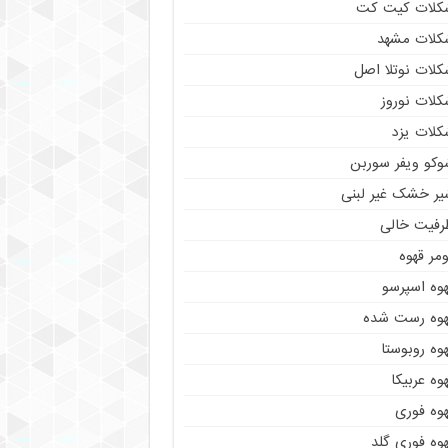
کلات کیت کت
کلات مشهد
کلات نوتلا اصل
کلات نوروز
کلات یزد
وکو ویفر سوربن
یر خشک غیر لبنی
رفیت خالی
مر قهوه
هوه اسپرسو
هوه رست شده
وه روبوستا
وه عربیکا
هوه فوری
وه فوری گلد