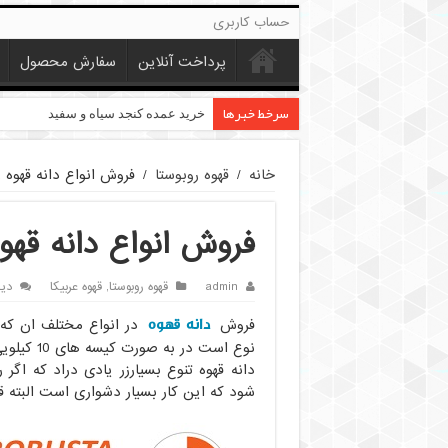
حساب کاربری
پرداخت آنلاین
سفارش محصول
سرخط خبرها
خرید بادام زمینی فله
خانه
/
قهوه روبوستا
/
فروش انواع دانه قهوه ر
فروش انواع دانه قهوه
admin
قهوه روبوستا
,
قهوه عربیکا
دید
دانه قهوه
فروش
نوع است در به صورت کیسه های 10 کیلویی فله مستقیم از واردات و رست انجام می شود.
شود که این کار بسیار دشواری است البته ق