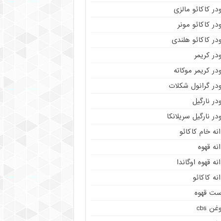
در کاکائو مالزی
در کاکائو مونر
در کاکائو هلندی
در کریمر
در کریمر موکاته
ودر گرانول شکلات
در نارگیل
در نارگیل سریلانکا
نه خام کاکائو
نه قهوه
نه قهوه اوگاندا
نه کاکائو
ست قهوه
غن cbs