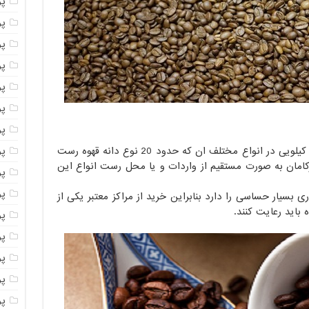
پ
پ
پو
پو
پ
پو
پود
پو
فروش دانه قهوه فله در کیسه های 10 یا 15 کیلویی در انواع مختلف ان که حدود 20 نوع دانه قهوه رست
رکامان به صورت مستقیم از واردات و یا محل رست انواع این
پو
پو
ی بسیار حساسی را دارد بنابراین خرید از مراکز معتبر یکی از
باید رعایت کنند.
پو
پو
پو
پو
پو