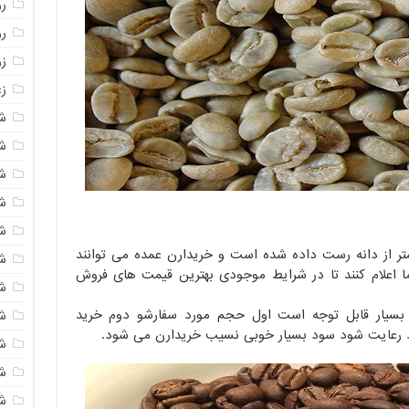
روغ
ر
ز
زع
ش
ش
ش
ش
ش
 در بازار تقریبا 15 درصد کمتر از دانه رست داده شده است و خریدارن عمده می توانند
ش
 ما اعلام کنند تا در شرایط موجودی بهترین قیمت های فروش
شک
د ارزان قیمت محصولی 2 مورد بسیار قابل توجه است اول حجم مورد سفارشو دوم خرید
ش
د رعایت شود سود بسیار خوبی نسیب خریدارن می شود.
ش
ش
ش