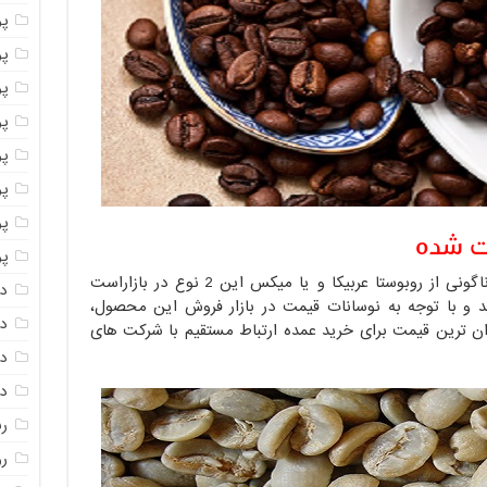
پو
پو
پو
پو
پو
پ
پو
ت شده
پو
دانه قهوه رست داده شده دارای انواع گوناگونی از روبوستا عربیکا و یا میکس این 2 نوع در بازاراست
دا
ید و با توجه به نوسانات قیمت در بازار فروش این محصول،
دا
زان ترین قیمت برای خرید عمده ارتباط مستقیم با شرکت های
دا
دا
ر
رو