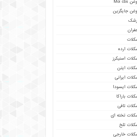
ن Moi cbs
وغن جایگزین
رشک
فران
کلات
کلات ارده
کلات اسنیکرز
کلات ایتن
کلات ایرانی
کلات ایسودا
لات باراکا
کلات تافی
کلات تخته ای
کلات تلخ
کلات خارجی