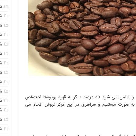
ش
ش
ش
ش
ش
ش
ش
ش
ش
ش
در کنار قهوه عربیکا که 70 درصد قهوه دنیا را شامل می شود 30 درصد دیگر به قهوه روبوستا اختصاص
ش
ه صورت مستقیم و سراسری در این مرکز فروش انجام می
ش
ش
ش