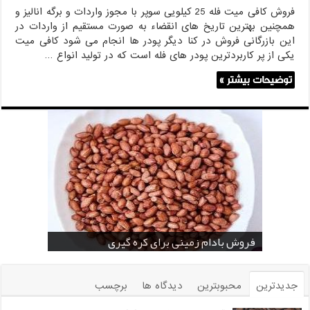
فروش کافی میت فله 25 کیلویی سوپر با مجوز واردات و برگه انالیز و
همچنین بهترین تاریخ های انقضاء به صورت مستقیم از واردات در
این بازرگانی فروش در کنا دیگر پودر ها انجام می شود کافی میت
یکی از پر کاربردترین پودر های فله است که در تولید انواع …
توضیحات بیشتر »
خرید بادام زمینی فله
خرید عمده کنجد سیاه
خرید عمده کنجد سفید
خرید عمده کنجد در تهران
فروش انواع کنجد در یزد ( Sesame )
قیمت خرید دانه خام کاکائو
خرید عمده کنجد سیاه و سفید
قیمت خرید کافی میت در کرمان
فروش بادام زمینی برای کره گیری
جدیدترین
محبوبترین
دیدگاه ها
برچسب