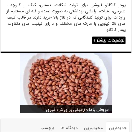
پودر کاکائو فروشی برای تولید شکلات، بستنی، کیک و کلوچه ،
شیرینی، لبنیات، ارایشی بهداشتی به صورت عمده و فله ای مستقیم از
واردات برای تولید کنندگانی که در تناژ بالا خرید دارند در قالب کیسه
های 25 کیلویی با مارک های مختلف و دارای کیفیت های متفاوت.
پودر کاکائو …
توضیحات بیشتر »
خرید بادام زمینی فله
خرید عمده کنجد سیاه
خرید عمده کنجد سفید
خرید عمده کنجد در تهران
فروش انواع کنجد در یزد ( Sesame )
قیمت خرید دانه خام کاکائو
خرید عمده کنجد سیاه و سفید
قیمت خرید کافی میت در کرمان
فروش بادام زمینی برای کره گیری
جدیدترین
محبوبترین
دیدگاه ها
برچسب