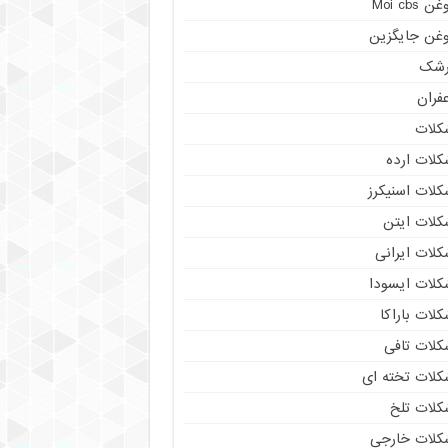
ن Moi cbs
وغن جایگزین
رشک
فران
کلات
کلات ارده
کلات اسنیکرز
کلات ایتن
کلات ایرانی
کلات ایسودا
لات باراکا
کلات تافی
کلات تخته ای
کلات تلخ
کلات خارجی