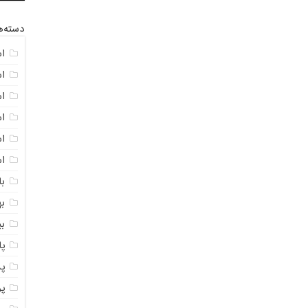
دسته‌ه
ا
ا
ا
ا
اس
ا
با
به
ب
پ
پ
پ