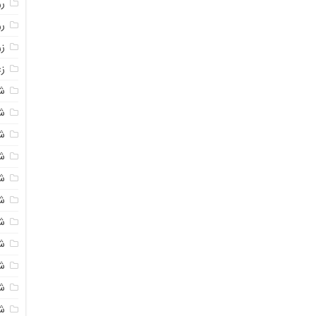
روغ
ر
ز
زع
ش
ش
ش
ش
ش
ش
شک
ش
ش
ش
ش