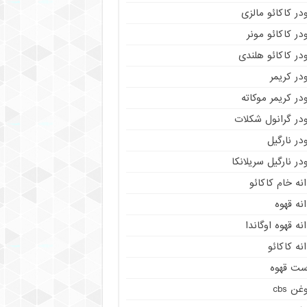
در کاکائو مالزی
در کاکائو مونر
در کاکائو هلندی
در کریمر
در کریمر موکاته
ودر گرانول شکلات
در نارگیل
در نارگیل سریلانکا
نه خام کاکائو
نه قهوه
نه قهوه اوگاندا
نه کاکائو
ست قهوه
غن cbs