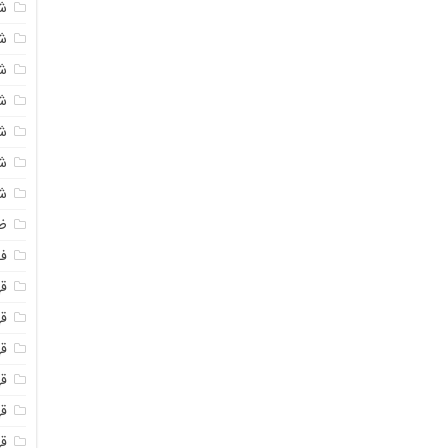
ش
ش
ش
ش
ش
ش
ش
ظ
فو
ق
ق
قه
قه
ق
قه