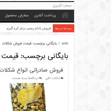
حساب کاربری
پرداخت آنلاین
سفارش محصول
سرخط خبرها
خرید عمده کنجد در تهران
فروش بادام زمینی برای کره گیری
خانه
/
بایگانی برچسب: قیمت فروش شکلات
بایگانی برچسب:
قیمت 
فروش صادراتی انواع شکلات 
برای
شکلات تافی
دیدگاه‌ها
بسته هستند
فروش
صادراتی
انواع
شکلات
تافی
ارزان
قیمت