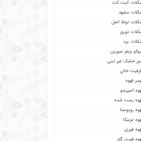
کلات کیت کت
کلات مشهد
کلات نوتلا اصل
کلات نوروز
کلات یزد
وکو ویفر سوربن
یر خشک غیر لبنی
رفیت خالی
مر قهوه
هوه اسپرسو
هوه رست شده
وه روبوستا
وه عربیکا
هوه فوری
وه فوری گلد