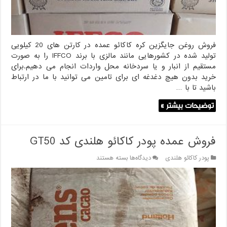
فروش روغن جایگزین کره کاکائو عمده در کارتن های 20 کیلویی
تولید شده در کشورهایی مانند مالزی با برند IFFCO را به صورت
مستقیم از انبار و یا سردخانه محل واردات انجام می دهیم.برای
خرید بدون هیچ دغدغه ای برای تامین می توانید با ما در ارتباط
باشید تا با …
توضیحات بیشتر »
فروش عمده پودر کاکائو هلندی کد GT50
برای
پودر کاکائو هلندی
دیدگاه‌ها
بسته هستند
فروش
عمده
پودر
کاکائو
هلندی
کد
GT50