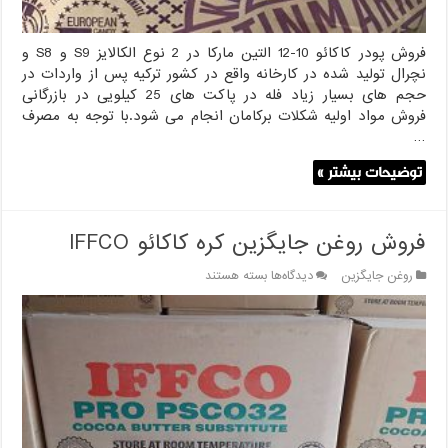
فروش پودر کاکائو 10-12 التین مارکا در 2 نوع الکالایز S9 و S8 و
نچرال تولید شده در کارخانه واقع در کشور ترکیه پس از واردات در
حجم های بسیار زیاد فله در پاکت های 25 کیلویی در بازرگانی
فروش مواد اولیه شکلات برکامان انجام می شود.با توجه به مصرف
…
توضیحات بیشتر »
فروش روغن جایگزین کره کاکائو IFFCO
برای
روغن جایگزین
دیدگاه‌ها
بسته هستند
فروش
روغن
جایگزین
کره
کاکائو
IFFCO