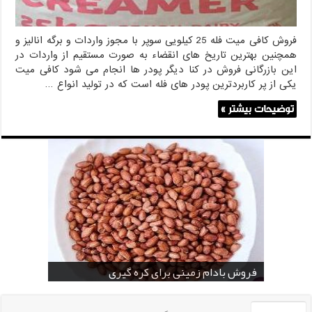
فروش کافی میت فله 25 کیلویی سوپر با مجوز واردات و برگه انالیز و
همچنین بهترین تاریخ های انقضاء به صورت مستقیم از واردات در
این بازرگانی فروش در کنا دیگر پودر ها انجام می شود کافی میت
یکی از پر کاربردترین پودر های فله است که در تولید انواع …
توضیحات بیشتر »
خرید بادام زمینی فله
خرید عمده کنجد سیاه
خرید عمده کنجد سفید
خرید عمده کنجد در تهران
فروش انواع کنجد در یزد ( Sesame )
قیمت خرید دانه خام کاکائو
خرید عمده کنجد سیاه و سفید
قیمت خرید کافی میت در کرمان
فروش بادام زمینی برای کره گیری