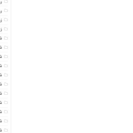
روغ
ر
ز
زع
ش
ش
ش
ش
ش
ش
شک
ش
ش
ش
ش