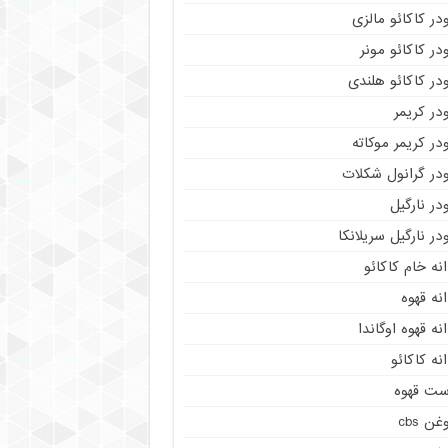
در کاکائو مالزی
در کاکائو مونر
در کاکائو هلندی
در کریمر
در کریمر موکاته
ودر گرانول شکلات
در نارگیل
در نارگیل سریلانکا
نه خام کاکائو
نه قهوه
نه قهوه اوگاندا
نه کاکائو
ست قهوه
غن cbs