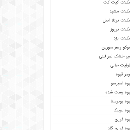
کلات کیت کت
کلات مشهد
کلات نوتلا اصل
کلات نوروز
کلات یزد
وکو ویفر سوربن
یر خشک غیر لبنی
رفیت خالی
مر قهوه
هوه اسپرسو
هوه رست شده
وه روبوستا
وه عربیکا
هوه فوری
وه فوری گلد