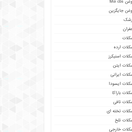
ن Moi cbs
وغن جایگزین
رشک
فران
کلات
کلات ارده
کلات اسنیکرز
کلات ایتن
کلات ایرانی
کلات ایسودا
لات باراکا
کلات تافی
کلات تخته ای
کلات تلخ
کلات خارجی