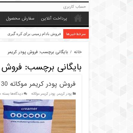
حساب کاربری
پرداخت آنلاین
سفارش محصول
سرخط خبرها
خرید عمده کنجد در تهران
فروش بادام زمینی برای کره گیری
خانه
/
بایگانی برچسب: فروش پودر کریمر
بایگانی برچسب:
فروش پ
فروش پودر کریمر موکاته 30 درصد
برای
پودر کریمر
,
پودر کریمر موکاته
دیدگاه‌ها
بسته 
فروش
پودر
کریمر
موکاته
30
درصد