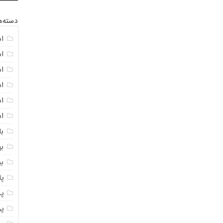
دسته‌ه
ا
ا
ا
ا
اس
ا
با
به
ب
پ
پ
پ