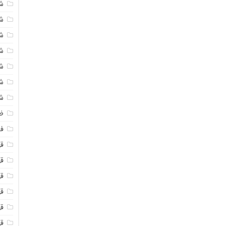
ش
ش
ش
ش
ش
ش
ش
ظ
فو
ق
ق
قه
قه
ق
قه