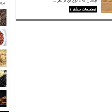
لهستان که 2 نوع ان از نظر …
برچ
توضیحات بیشتر »