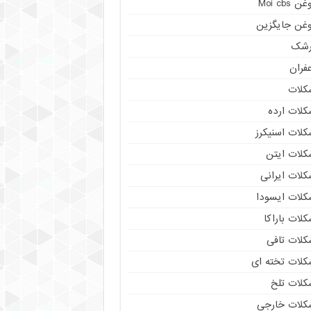
ن Moi cbs
وغن جایگزین
رشک
فران
کلات
کلات ارده
کلات اسنیکرز
کلات ایتن
کلات ایرانی
کلات ایسودا
لات باراکا
کلات تافی
کلات تخته ای
کلات تلخ
کلات خارجی