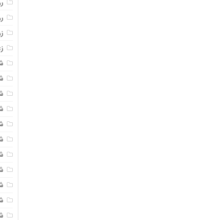
روغ
ر
ز
زع
ش
ش
ش
ش
ش
ش
شک
ش
ش
ش
ش