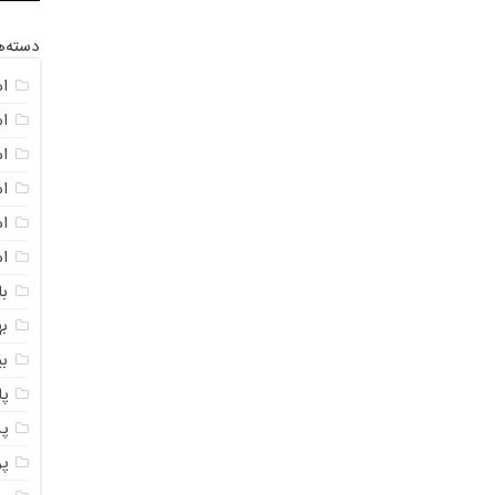
دسته‌ه
ا
ا
ا
ا
اس
ا
با
به
ب
پ
پ
پ