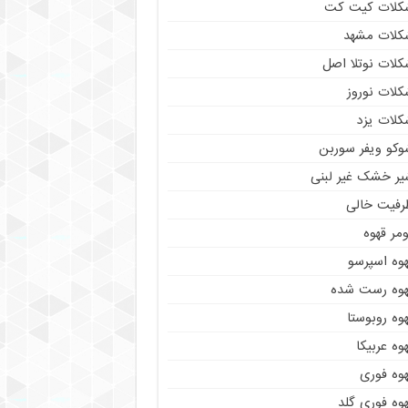
کلات کیت کت
کلات مشهد
کلات نوتلا اصل
کلات نوروز
کلات یزد
وکو ویفر سوربن
یر خشک غیر لبنی
رفیت خالی
مر قهوه
هوه اسپرسو
هوه رست شده
وه روبوستا
وه عربیکا
هوه فوری
وه فوری گلد