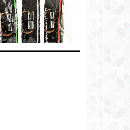
از
ایتالیا
با
برند
کافه
نوآر