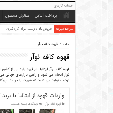
حساب کاربری
پرداخت آنلاین
سفارش محصول
سرخط خبرها
خرید عمده کنجد در تهران
فروش بادام زمینی برای کره گیری
خانه
/
قهوه کافه نوآر
قهوه کافه نوآر
قهوه کافه نوآر ایتالیا نام قهوه وارداتی از کشو
ترکیب تولید می شود که هریک با درصد عربی
واردات قهوه از ایتالیا با برند 
برای
قهوه کافه نوآر
دیدگاه‌ها
بسته هستند
واردات
قهوه