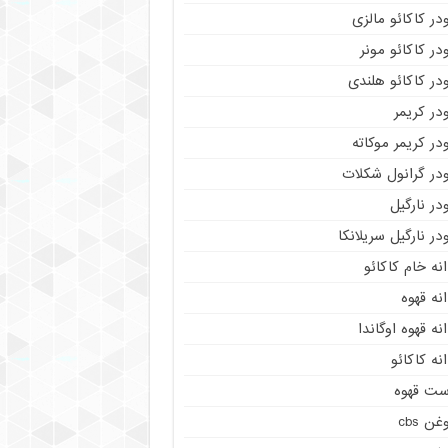
در کاکائو مالزی
در کاکائو مونر
در کاکائو هلندی
در کریمر
در کریمر موکاته
ودر گرانول شکلات
در نارگیل
در نارگیل سریلانکا
نه خام کاکائو
نه قهوه
نه قهوه اوگاندا
نه کاکائو
ست قهوه
غن cbs