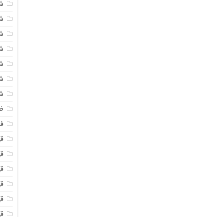
ش
ش
ش
ش
ش
ش
ش
ظ
فو
ق
ق
قه
قه
ق
قه