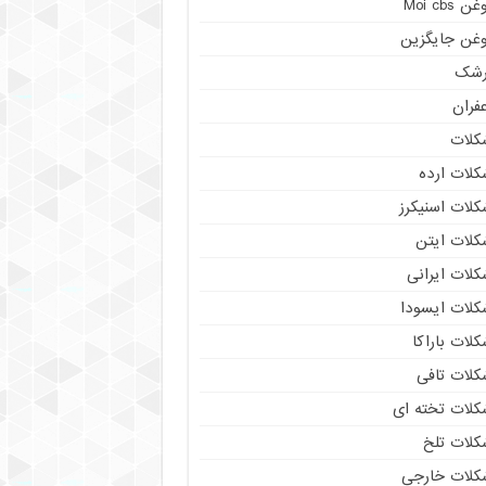
ن Moi cbs
وغن جایگزین
رشک
فران
کلات
کلات ارده
کلات اسنیکرز
کلات ایتن
کلات ایرانی
کلات ایسودا
لات باراکا
کلات تافی
کلات تخته ای
کلات تلخ
کلات خارجی