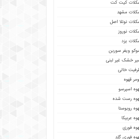
کلات کیت کت
کلات مشهد
کلات نوتلا اصل
کلات نوروز
کلات یزد
وکو ویفر سوربن
یر خشک غیر لبنی
رفیت خالی
مر قهوه
هوه اسپرسو
هوه رست شده
وه روبوستا
وه عربیکا
هوه فوری
وه فوری گلد