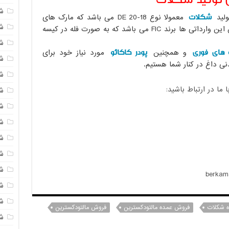
ش
شکلات
ولید
معمولا نوع 18-20 DE می باشد که مارک های
ش
ایرانی و وارداتی زیادی دارد و معروف ترین این وارداتی ها برند FIC می باشد که به صورت فله در کیسه
ش
 های فوری
پودر کاکائو
و همچنین
مورد نیاز خود برای
ش
نی داغ در کنار شما هستیم.
ش
ا در ارتباط باشید:
ش
ش
ش
ش
ش
ش
ش
ش
 شکلات
فروش عمده مالتودکسترین
فروش مالتودکسترین
ش