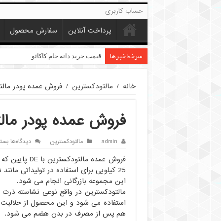
حساب کاربری
پرداخت آنلاین
سفارش محصول
سرخط خبرها
قیمت خرید دانه خام کاکائو
خانه
/
مالتودکسترین
/
فروش عمده پودر مالت
فروش عمده پودر مال
برای
admin
مالتودکسترین
دیدگاه‌ها
بست
فرو
فروش عمده مال
عمد
پودر
25 کیلویی برای استفاده در تولیداتی مان
مال
این مجموعه بازرگانی انجام می شود.
شیر
مالتودکسترین در واقع نوعی نشاسته ذرت ا
و
استفاده می شود و این محصول از حلالیت ب
شکل
هم پس از مصرف در بدن هضم می شود.