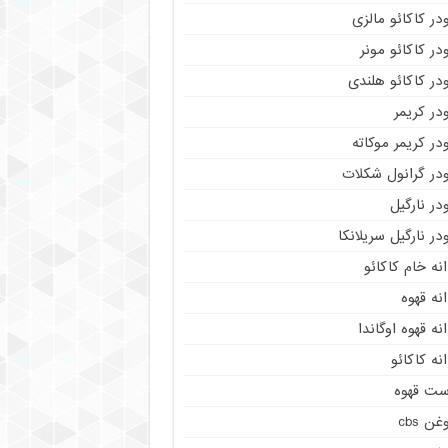
در کاکائو مالزی
در کاکائو مونر
در کاکائو هلندی
در کریمر
در کریمر موکاته
ودر گرانول شکلات
در نارگیل
در نارگیل سریلانکا
نه خام کاکائو
نه قهوه
نه قهوه اوگاندا
نه کاکائو
ست قهوه
غن cbs