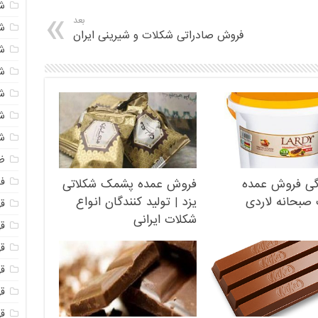
ش
بعد
ش
فروش صادراتی شکلات و شیرینی ایران
ش
ش
ش
ش
ش
ظ
فو
گی فروش عمده
فروش عمده پشمک شکلاتی
صبحانه لاردی
یزد | تولید کنندگان انواع
ق
شکلات ایرانی
ق
قه
قه
ق
قه