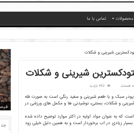
محصولات
تماس با ما
ودکسترین شیرینی و شکلات
تودکسترین شیرینی و شکلات
ه هستند
492 بازدید
ش
تودکسترین با DE پایین که پودر سبک و با طعم شیرینی و سفید رنگی است به صورت فله
ه
ند شیرینی و شکلات، بستنی، نوشیدنی ها و مکمل های ورزشی در
خرید
خرید
خرید
خرید
فروش ا
قیمت
خرید
قیمت
فروش
تودکسترین
ینی
ست که به عنوان مواد اولیه در اکثر موارد توضیح داده شده
سیار زیادی در اب برخوردار است و به همین دلیل خیلی زود
ات
جدی