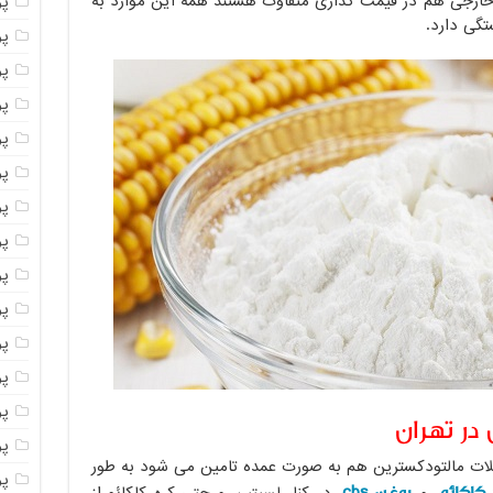
 خارجی هم در قیمت گذاری متفاوت هستند همه این موارد به
پ
گی دارد.
پ
پو
پو
پ
پو
پود
پو
پو
پو
پو
پو
پو
در تهران
پو
کلات مالتودکسترین هم به صورت عمده تامین می شود به طور
پو
 کاکائو
روغن cbs