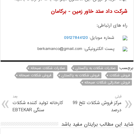
شرکت داد ستد خاور زمین - برکامان
راه های ارتباطی:
شماره موبایل:
09127844120
پست الکترونیکی: berkamanco@gmail.com
برچسب
صادرات شکلات به پاکستان
صادرات شکلات صبحانه
فروش شکلات
فروش شکلات به پاکستان
فروش شکلات صبحانه
فروش صادراتی شکلات صبحانه
قبلی
بعد
مرکز فروش شکلات تلخ 99
کارخانه تولید کننده شکلات
درصد
سنگی EBTEKAR
شاید این مطالب برایتان مفید باشد