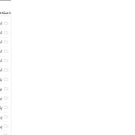
دسته‌ه
ا
ا
ا
ا
اس
ا
با
به
ب
پ
پ
پ