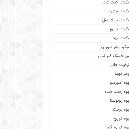
کلات کیت کت
کلات مشهد
کلات نوتلا اصل
کلات نوروز
کلات یزد
وکو ویفر سوربن
یر خشک غیر لبنی
رفیت خالی
مر قهوه
هوه اسپرسو
هوه رست شده
وه روبوستا
وه عربیکا
هوه فوری
وه فوری گلد