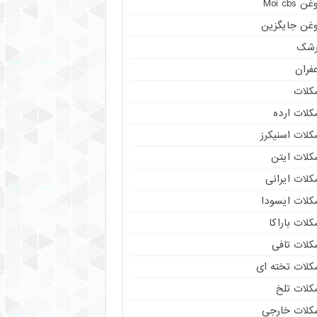
ن Moi cbs
وغن جایگزین
رشک
فران
کلات
کلات ارده
کلات اسنیکرز
کلات ایتن
کلات ایرانی
کلات ایسودا
لات باراکا
کلات تافی
کلات تخته ای
کلات تلخ
کلات خارجی