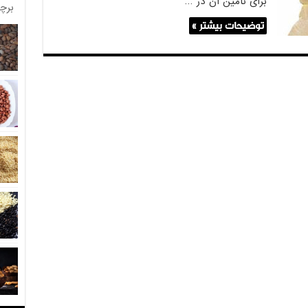
برای تامین ان در …
برچ
توضیحات بیشتر »