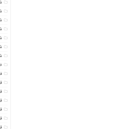
ش
ش
ش
ش
ش
ش
ش
ظ
فو
ق
ق
قه
قه
ق
قه