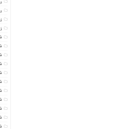
روغ
ر
ز
زع
ش
ش
ش
ش
ش
ش
شک
ش
ش
ش
ش