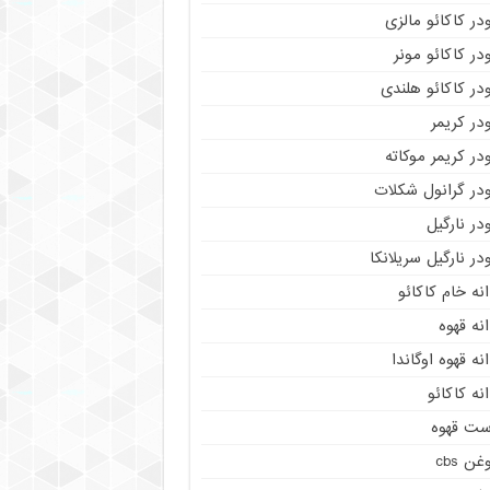
در کاکائو مالزی
در کاکائو مونر
در کاکائو هلندی
در کریمر
در کریمر موکاته
ودر گرانول شکلات
در نارگیل
در نارگیل سریلانکا
نه خام کاکائو
نه قهوه
نه قهوه اوگاندا
نه کاکائو
ست قهوه
غن cbs