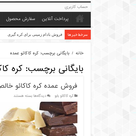
حساب کاربری
پرداخت آنلاین
سفارش محصول
سرخط خبرها
خرید عمده کنجد در تهران
فروش بادام زمینی برای کره گیری
خانه
/
بایگانی برچسب: کره کاکائو عمده
بایگانی برچسب:
کره کاک
فروش عمده کره کاکائو خالص 
برای
کره کاکائو بابو
دیدگاه‌ها
بسته هستند
فروش
عمده
کره
کاکائو
خالص
با
بو