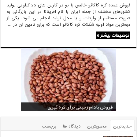
فروش عمده کره کاکائو خالص با بو در کارتن های 25 کیلویی تولید
کشورهای مختلف از جمله ایران با نام افریقانا در این بازرگانی به
صورت مستقیم از واردات و یا محل تولید انجام می شود، یکی از
مهمترین مواد اولیه شکلات کره کاکائو است که برای تامین ان در …
توضیحات بیشتر »
خرید بادام زمینی فله
خرید عمده کنجد سیاه
خرید عمده کنجد سفید
خرید عمده کنجد در تهران
فروش انواع کنجد در یزد ( Sesame )
قیمت خرید دانه خام کاکائو
خرید عمده کنجد سیاه و سفید
قیمت خرید کافی میت در کرمان
فروش بادام زمینی برای کره گیری
جدیدترین
محبوبترین
دیدگاه ها
برچسب