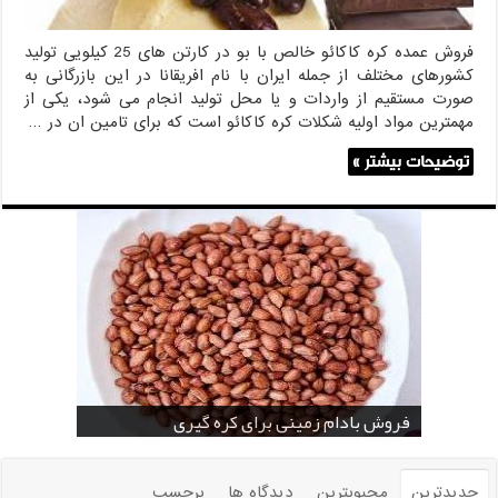
فروش عمده کره کاکائو خالص با بو در کارتن های 25 کیلویی تولید
کشورهای مختلف از جمله ایران با نام افریقانا در این بازرگانی به
صورت مستقیم از واردات و یا محل تولید انجام می شود، یکی از
مهمترین مواد اولیه شکلات کره کاکائو است که برای تامین ان در …
توضیحات بیشتر »
خرید بادام زمینی فله
خرید عمده کنجد سیاه
خرید عمده کنجد سفید
خرید عمده کنجد در تهران
فروش انواع کنجد در یزد ( Sesame )
قیمت خرید دانه خام کاکائو
خرید عمده کنجد سیاه و سفید
قیمت خرید کافی میت در کرمان
فروش بادام زمینی برای کره گیری
جدیدترین
محبوبترین
دیدگاه ها
برچسب