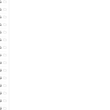
ش
ش
ش
ش
ش
ش
ش
ظ
فو
ق
ق
قه
قه
ق
قه