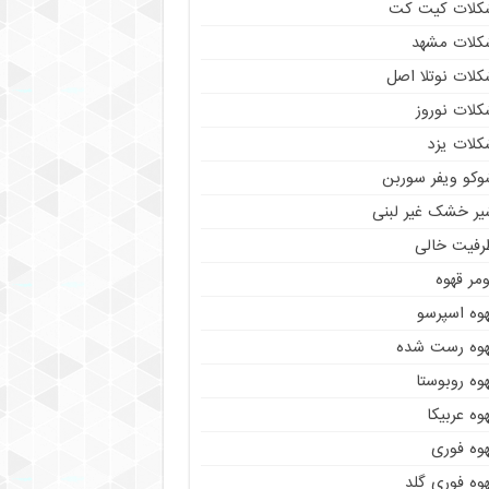
کلات کیت کت
کلات مشهد
کلات نوتلا اصل
کلات نوروز
کلات یزد
وکو ویفر سوربن
یر خشک غیر لبنی
رفیت خالی
مر قهوه
هوه اسپرسو
هوه رست شده
وه روبوستا
وه عربیکا
هوه فوری
وه فوری گلد