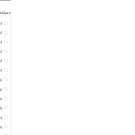
دسته‌ه
ا
ا
ا
ا
اس
ا
با
به
ب
پ
پ
پ