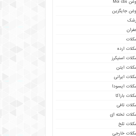
ن Moi cbs
وغن جایگزین
رشک
فران
کلات
کلات ارده
کلات اسنیکرز
کلات ایتن
کلات ایرانی
کلات ایسودا
لات باراکا
کلات تافی
کلات تخته ای
کلات تلخ
کلات خارجی