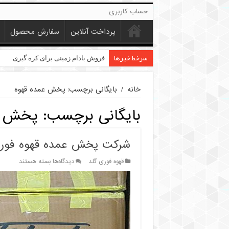
حساب کاربری
پرداخت آنلاین
سفارش محصول
سرخط خبرها
فروش بادام زمینی برای کره گیری
خانه
/
بایگانی برچسب: پخش عمده قهوه
بایگانی برچسب:
پخش ع
شرکت پخش عمده قهوه فوری 
برای
قهوه فوری گلد
دیدگاه‌ها
بسته هستند
شرکت
پخش
عمده
قهوه
فوری
گلد
فله