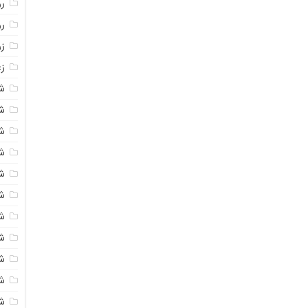
روغ
ر
ز
زع
ش
ش
ش
ش
ش
ش
شک
ش
ش
ش
ش