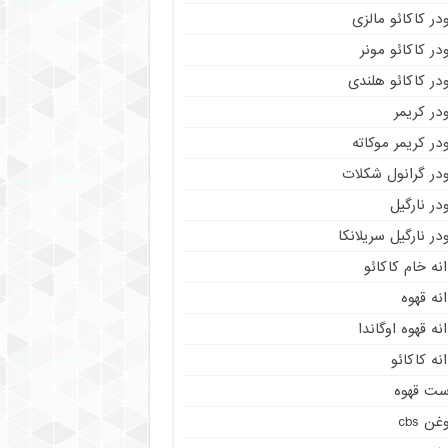
در کاکائو مالزی
در کاکائو مونر
در کاکائو هلندی
در کریمر
در کریمر موکاته
ودر گرانول شکلات
در نارگیل
در نارگیل سریلانکا
نه خام کاکائو
نه قهوه
نه قهوه اوگاندا
نه کاکائو
ست قهوه
غن cbs