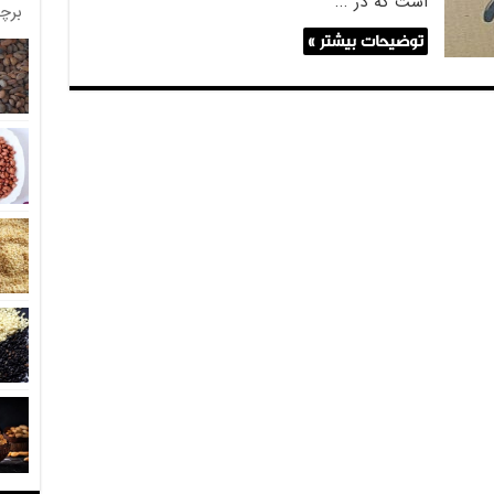
است که در …
برچ
توضیحات بیشتر »