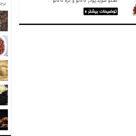
گفتگو شوید.پودر کاکائو و کره کاکائو …
برچ
توضیحات بیشتر »