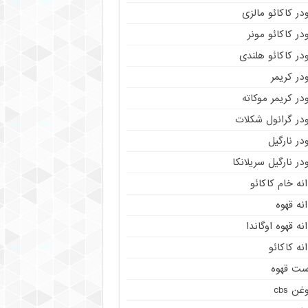
در کاکائو مالزی
در کاکائو مونر
در کاکائو هلندی
در کریمر
در کریمر موکاته
ودر گرانول شکلات
در نارگیل
در نارگیل سریلانکا
نه خام کاکائو
نه قهوه
نه قهوه اوگاندا
نه کاکائو
ست قهوه
غن cbs