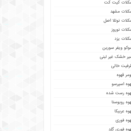
کلات کیت کت
کلات مشهد
کلات نوتلا اصل
کلات نوروز
کلات یزد
وکو ویفر سوربن
یر خشک غیر لبنی
رفیت خالی
مر قهوه
هوه اسپرسو
هوه رست شده
وه روبوستا
وه عربیکا
هوه فوری
وه فوری گلد