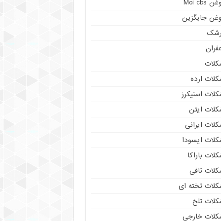
ن Moi cbs
وغن جایگزین
رشک
فران
کلات
کلات ارده
کلات اسنیکرز
کلات ایتن
کلات ایرانی
کلات ایسودا
لات باراکا
کلات تافی
کلات تخته ای
کلات تلخ
کلات خارجی