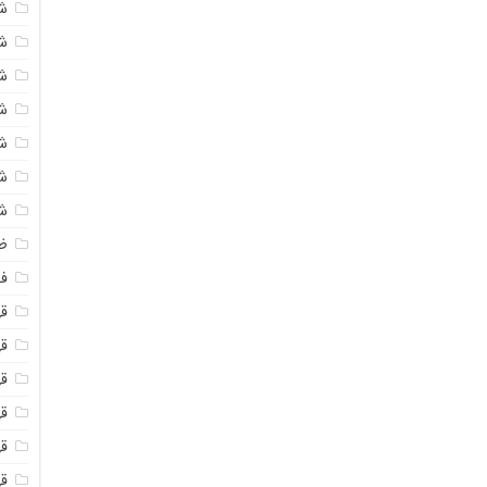
ش
ش
ش
ش
ش
ش
ش
ظ
فو
ق
ق
قه
قه
ق
قه