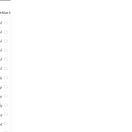
دسته‌ه
ا
ا
ا
ا
اس
ا
با
به
ب
پ
پ
پ