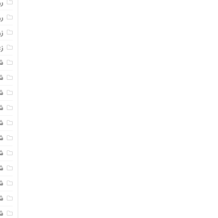
روغ
ر
ز
زع
ش
ش
ش
ش
ش
ش
شک
ش
ش
ش
ش