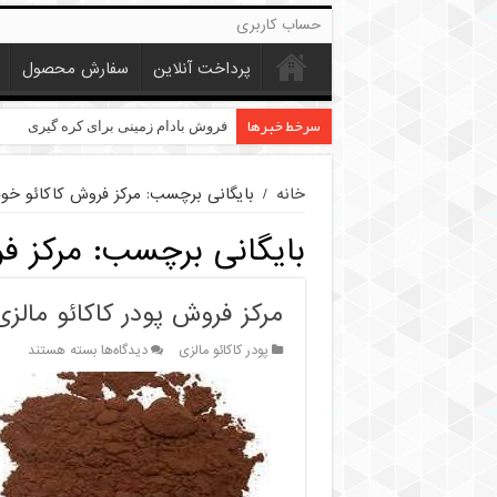
حساب کاربری
پرداخت آنلاین
سفارش محصول
سرخط خبرها
خرید عمده کنجد در تهران
فروش بادام زمینی برای کره گیری
خانه
/
بایگانی برچسب: مرکز فروش کاکائو خو
بایگانی برچسب:
مرکز ف
مرکز فروش پودر کاکائو مال
برای
پودر کاکائو مالزی
دیدگاه‌ها
بسته هستند
مرکز
فروش
پودر
کاکائو
مالزی
خوب