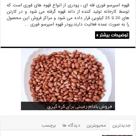
قهوه اسپرسو فوری فله ای ، پودری از انواع قهوه های فوری است که
توسط کارخانه تولید کننده از دانه قهوه گرفته می شود و در کارتن
های 20 تا 25 کیلویی قرار داده می شود و مراکز فروش این محصول
را به صورت عمده فعالیت دارند.پودر قهوه اسپرسو فوری …
توضیحات بیشتر »
خرید بادام زمینی فله
خرید عمده کنجد سیاه
خرید عمده کنجد سفید
خرید عمده کنجد در تهران
فروش انواع کنجد در یزد ( Sesame )
قیمت خرید دانه خام کاکائو
خرید عمده کنجد سیاه و سفید
قیمت خرید کافی میت در کرمان
فروش بادام زمینی برای کره گیری
جدیدترین
محبوبترین
دیدگاه ها
برچسب