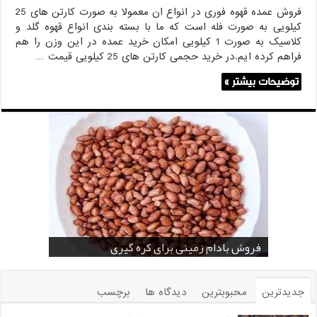
فروش عمده قهوه فوری در انواع ان معمولا به صورت کارتن های 25
کیلویی به صورت فله است که ما با بسته بندی انواع قهوه گلد و
کلاسیک به صورت 1 کیلویی امکان خرید عمده در این وزن را هم
فراهم کرده ایم.در خرید حجمی کارتن های 25 کیلویی قیمت …
توضیحات بیشتر »
خرید بادام زمینی فله
خرید عمده کنجد سیاه
خرید عمده کنجد سفید
خرید عمده کنجد در تهران
فروش انواع کنجد در یزد ( Sesame )
قیمت خرید دانه خام کاکائو
خرید عمده کنجد سیاه و سفید
قیمت خرید کافی میت در کرمان
فروش بادام زمینی برای کره گیری
جدیدترین
محبوبترین
دیدگاه ها
برچسب