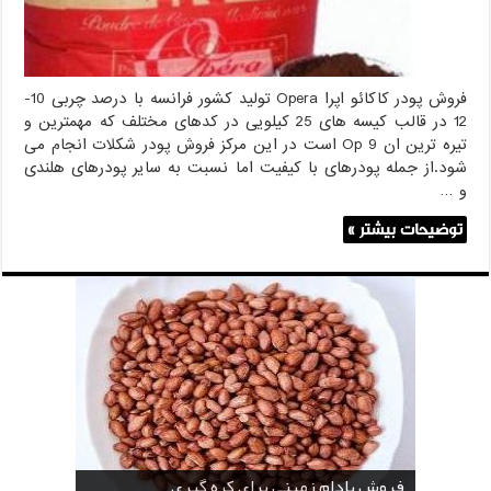
فروش پودر کاکائو اپرا Opera تولید کشور فرانسه با درصد چربی 10-
12 در قالب کیسه های 25 کیلویی در کدهای مختلف که مهمترین و
تیره ترین ان Op 9 است در این مرکز فروش پودر شکلات انجام می
شود.از جمله پودرهای با کیفیت اما نسبت به سایر پودرهای هلندی
و …
توضیحات بیشتر »
خرید بادام زمینی فله
خرید عمده کنجد سیاه
خرید عمده کنجد سفید
خرید عمده کنجد در تهران
فروش انواع کنجد در یزد ( Sesame )
قیمت خرید دانه خام کاکائو
خرید عمده کنجد سیاه و سفید
قیمت خرید کافی میت در کرمان
فروش بادام زمینی برای کره گیری