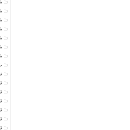
ش
ش
ش
ش
ش
ش
ش
ظ
فو
ق
ق
قه
قه
ق
قه