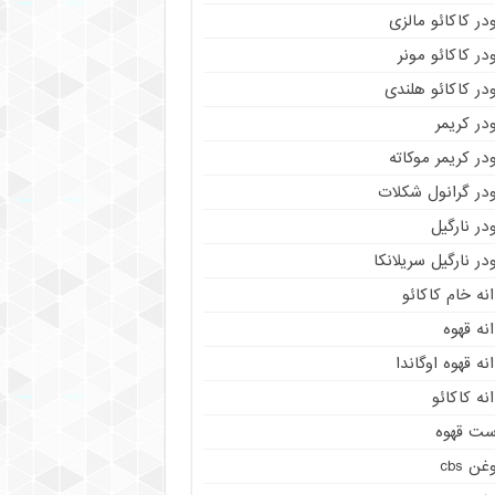
در کاکائو مالزی
در کاکائو مونر
در کاکائو هلندی
در کریمر
در کریمر موکاته
ودر گرانول شکلات
در نارگیل
در نارگیل سریلانکا
نه خام کاکائو
نه قهوه
نه قهوه اوگاندا
نه کاکائو
ست قهوه
غن cbs