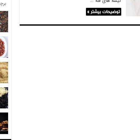
کیسه های فله …
برچ
توضیحات بیشتر »