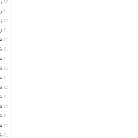
روغ
ر
ز
زع
ش
ش
ش
ش
ش
ش
شک
ش
ش
ش
ش