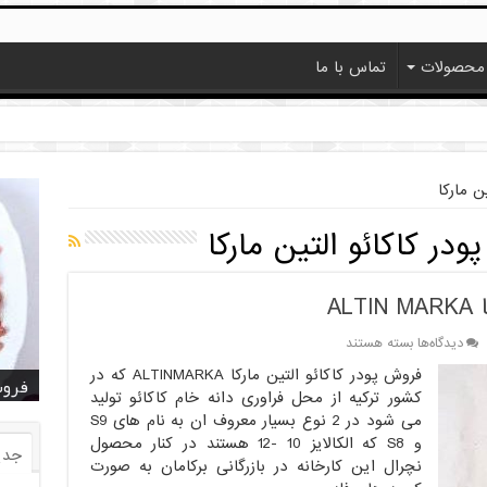
محصولات
تماس با ما
ن مارکا
در کاکائو التین مارکا
AL
برای
دیدگاه‌ها
بسته هستند
فروش
فروش پودر کاکائو التین مارکا ALTINMARKA که در
خرید
خرید
خرید
خرید
فروش ا
قیمت
خرید
قیمت
فروش
پودر
کشور ترکیه از محل فراوری دانه خام کاکائو تولید
کاکائو
می شود در 2 نوع بسیار معروف ان به نام های S9
آلتین
مارکا
و S8 که الکالایز 10 -12 هستند در کنار محصول
جدی
ALTIN
نچرال این کارخانه در بازرگانی برکامان به صورت
MARKA