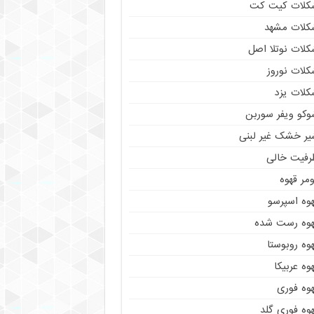
کلات کیت کت
کلات مشهد
کلات نوتلا اصل
کلات نوروز
کلات یزد
وکو ویفر سوربن
یر خشک غیر لبنی
رفیت خالی
مر قهوه
هوه اسپرسو
هوه رست شده
وه روبوستا
وه عربیکا
هوه فوری
وه فوری گلد