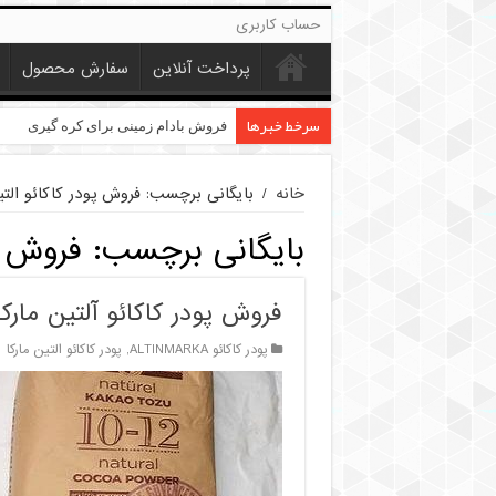
حساب کاربری
پرداخت آنلاین
سفارش محصول
سرخط خبرها
خرید عمده کنجد در تهران
فروش بادام زمینی برای کره گیری
خانه
/
بایگانی برچسب: فروش پودر کاکائو التی
بایگانی برچسب:
فروش پو
فروش پودر کاکائو آلتین مارکا TIN MARKA
پودر کاکائو ALTINMARKA
,
پودر کاکائو التین مارکا