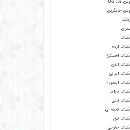
ن Moi cbs
وغن جایگزین
رشک
فران
کلات
کلات ارده
کلات اسنیکرز
کلات ایتن
کلات ایرانی
کلات ایسودا
لات باراکا
کلات تافی
کلات تخته ای
کلات تلخ
کلات خارجی