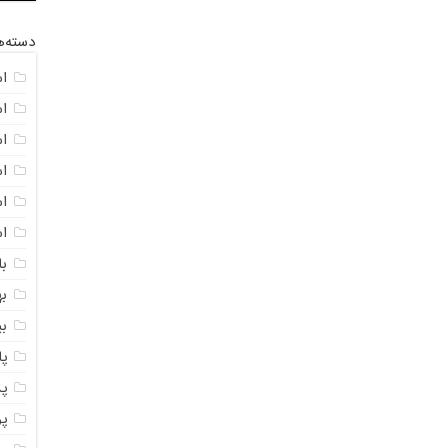
دسته‌ه
ا
ا
ا
ا
اس
ا
با
به
ب
پ
پ
پ