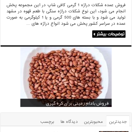
فروش عمده شكلات دراژه 1 گرمی کافی شاپ در این مجموعه پخش
انجام می شود، این نوع شکلات دراژه سنگی با طعم قهوه در مشهد
تولید می شود و با بسته های 500 گرمی و یا 1 کیلوگرمی به صورت
عمده در سراسر کشور پخش می شود انواع دراژه های …
توضیحات بیشتر »
خرید بادام زمینی فله
خرید عمده کنجد سیاه
خرید عمده کنجد سفید
خرید عمده کنجد در تهران
فروش انواع کنجد در یزد ( Sesame )
قیمت خرید دانه خام کاکائو
خرید عمده کنجد سیاه و سفید
قیمت خرید کافی میت در کرمان
فروش بادام زمینی برای کره گیری
جدیدترین
محبوبترین
دیدگاه ها
برچسب