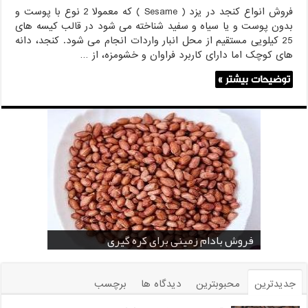
فروش انواع کنجد در یزد ( Sesame ) که معمولا 2 نوع با پوست و
بدون پوست و یا سیاه و سفید شناخته می شود در قالب کیسه های
25 کیلویی مستقیم از محل انبار واردات انجام می شود. کنجد، دانه
های کوچک اما دارای کاربرد فراوان و خشومزه، از …
توضیحات بیشتر »
خرید بادام زمینی فله
خرید عمده کنجد سیاه
خرید عمده کنجد سفید
خرید عمده کنجد در تهران
فروش انواع کنجد در یزد ( Sesame )
قیمت خرید دانه خام کاکائو
خرید عمده کنجد سیاه و سفید
قیمت خرید کافی میت در کرمان
فروش بادام زمینی برای کره گیری
جدیدترین
محبوبترین
دیدگاه ها
برچسب