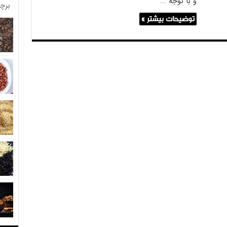
و با توجه …
برچ
توضیحات بیشتر »