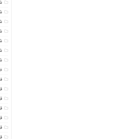
ش
ش
ش
ش
ش
ش
ش
ظ
فو
ق
ق
قه
قه
ق
قه