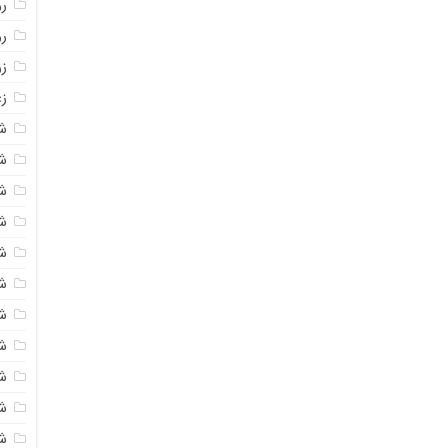
روغ
ر
ز
زع
ش
ش
ش
ش
ش
ش
شک
ش
ش
ش
ش