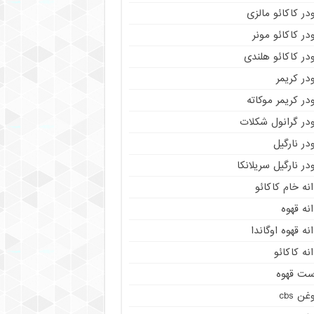
در کاکائو مالزی
در کاکائو مونر
در کاکائو هلندی
در کریمر
در کریمر موکاته
ودر گرانول شکلات
در نارگیل
در نارگیل سریلانکا
نه خام کاکائو
نه قهوه
نه قهوه اوگاندا
نه کاکائو
ست قهوه
غن cbs