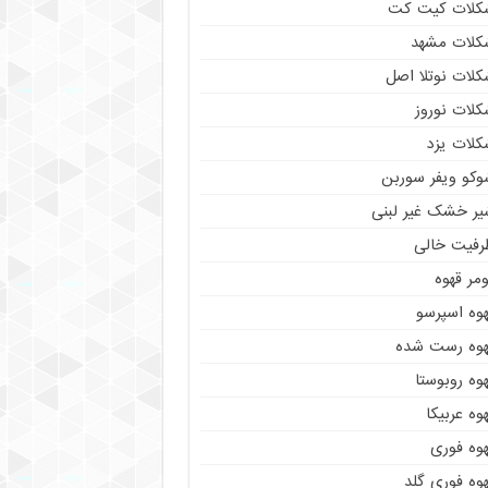
کلات کیت کت
کلات مشهد
کلات نوتلا اصل
کلات نوروز
کلات یزد
وکو ویفر سوربن
یر خشک غیر لبنی
رفیت خالی
مر قهوه
هوه اسپرسو
هوه رست شده
وه روبوستا
وه عربیکا
هوه فوری
وه فوری گلد