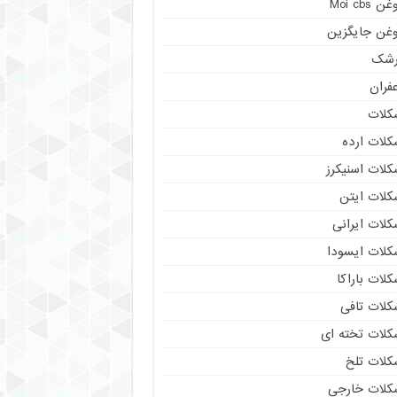
ن Moi cbs
وغن جایگزین
رشک
فران
کلات
کلات ارده
کلات اسنیکرز
کلات ایتن
کلات ایرانی
کلات ایسودا
لات باراکا
کلات تافی
کلات تخته ای
کلات تلخ
کلات خارجی