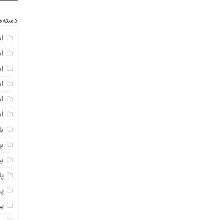
دسته‌ه
ا
ا
ا
ا
اس
ا
با
به
ب
پ
پ
پ