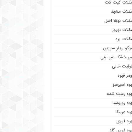
کلات کیت کت
کلات مشهد
کلات نوتلا اصل
کلات نوروز
کلات یزد
وکو ویفر سوربن
یر خشک غیر لبنی
رفیت خالی
مر قهوه
هوه اسپرسو
هوه رست شده
وه روبوستا
وه عربیکا
هوه فوری
وه فوری گلد