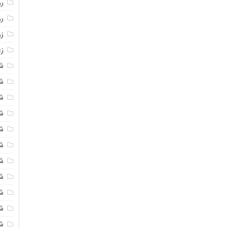
روغ
ر
ز
زع
ش
ش
ش
ش
ش
ش
شک
ش
ش
ش
ش