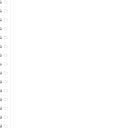
ش
ش
ش
ش
ش
ش
ش
ظ
فو
ق
ق
قه
قه
ق
قه