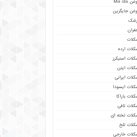
ن Moi cbs
وغن جایگزین
رشک
فران
کلات
کلات ارده
کلات اسنیکرز
کلات ایتن
کلات ایرانی
کلات ایسودا
لات باراکا
کلات تافی
کلات تخته ای
کلات تلخ
کلات خارجی