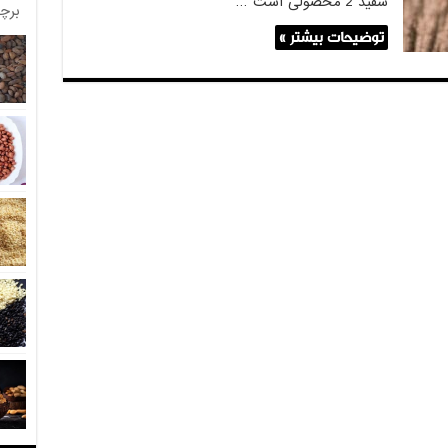
سفید 2 محصولی است …
برچ
توضیحات بیشتر »