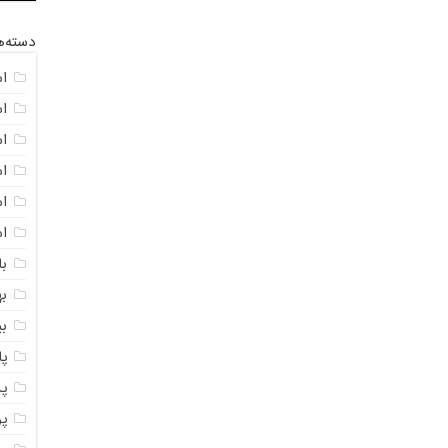
دسته‌ه
ا
ا
ا
ا
اس
ا
با
به
ب
پ
پ
پ