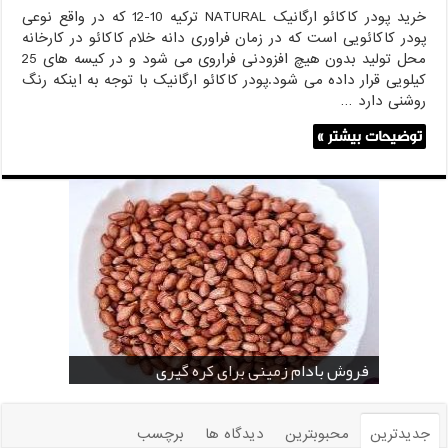
خرید پودر کاکائو ارگانیک NATURAL ترکیه 10-12 که در واقع نوعی
پودر کاکائویی است که در زمان فراوری دانه خلام کاکائو در کارخانه
محل تولید بدون هیچ افزودنی فراروی می شود و در کیسه های 25
کیلویی قرار داده می شود.پودر کاکائو ارگانیک با توجه به اینکه رنگ
روشنی دارد …
توضیحات بیشتر »
خرید بادام زمینی فله
خرید عمده کنجد سیاه
خرید عمده کنجد سفید
خرید عمده کنجد در تهران
فروش انواع کنجد در یزد ( Sesame )
قیمت خرید دانه خام کاکائو
خرید عمده کنجد سیاه و سفید
قیمت خرید کافی میت در کرمان
فروش بادام زمینی برای کره گیری
جدیدترین
محبوبترین
دیدگاه ها
برچسب