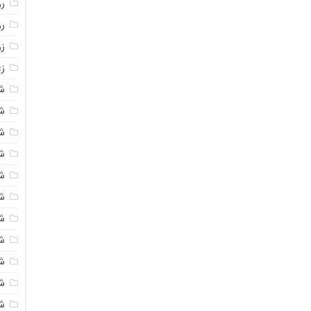
روغ
ر
ز
زع
ش
ش
ش
ش
ش
ش
شک
ش
ش
ش
ش