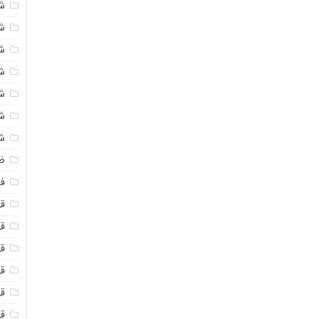
ش
ش
ش
ش
ش
ش
ش
ظ
فو
ق
ق
قه
قه
ق
قه