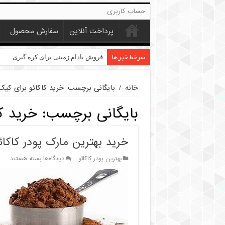
حساب کاربری
پرداخت آنلاین
سفارش محصول
سرخط خبرها
خرید عمده کنجد در تهران
فروش بادام زمینی برای کره گیری
خانه
/
بایگانی برچسب: خرید کاکائو برای کیک
بایگانی برچسب:
خرید ک
خرید بهترین مارک پودر کاکائ
برای
بهترین پودر کاکائو
دیدگاه‌ها
بسته هستند
خرید
بهترین
مارک
پودر
کاکائو
برای
کیک