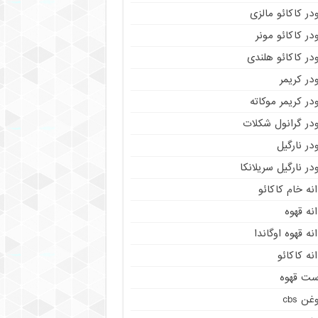
در کاکائو مالزی
در کاکائو مونر
در کاکائو هلندی
در کریمر
در کریمر موکاته
ودر گرانول شکلات
در نارگیل
در نارگیل سریلانکا
نه خام کاکائو
نه قهوه
نه قهوه اوگاندا
نه کاکائو
ست قهوه
غن cbs