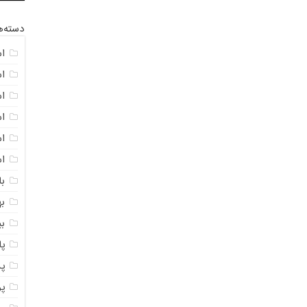
دسته‌ه
ا
ا
ا
ا
اس
ا
با
به
ب
پ
پ
پ