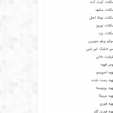
کلات کیت کت
کلات مشهد
کلات نوتلا اصل
کلات نوروز
کلات یزد
وکو ویفر سوربن
یر خشک غیر لبنی
رفیت خالی
مر قهوه
هوه اسپرسو
هوه رست شده
وه روبوستا
وه عربیکا
هوه فوری
وه فوری گلد