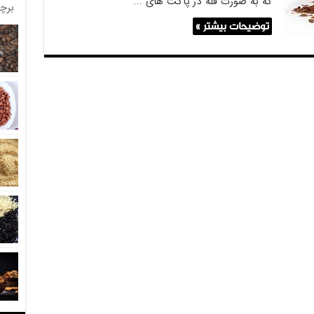
که به صورت فله در پاکت های …
برچ
توضیحات بیشتر »