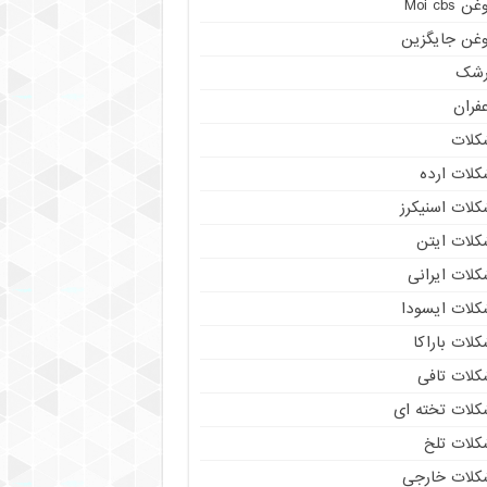
ن Moi cbs
وغن جایگزین
رشک
فران
کلات
کلات ارده
کلات اسنیکرز
کلات ایتن
کلات ایرانی
کلات ایسودا
لات باراکا
کلات تافی
کلات تخته ای
کلات تلخ
کلات خارجی