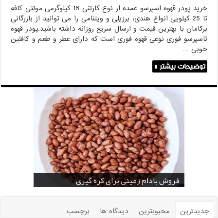
خرید پودر قهوه اسپرسو عمده از نوع کارتنی 18 کیلوگرمی مولتی کافه
تا 25 کیلویی انواع هندی، برزیلی و ویتنامی را می توانید از بازرگانی
برکامان با بهترین قیمت و ارسال سریع روزانه داشته باشید.پودر قهوه
تاسپرسو فوری نوعی قهوه فوری است که دارای عطر و طعم و کافئین
خوبی …
توضیحات بیشتر »
خرید بادام زمینی فله
خرید عمده کنجد سیاه
خرید عمده کنجد سفید
خرید عمده کنجد در تهران
فروش انواع کنجد در یزد ( Sesame )
قیمت خرید دانه خام کاکائو
خرید عمده کنجد سیاه و سفید
قیمت خرید کافی میت در کرمان
فروش بادام زمینی برای کره گیری
جدیدترین
محبوبترین
دیدگاه ها
برچسب