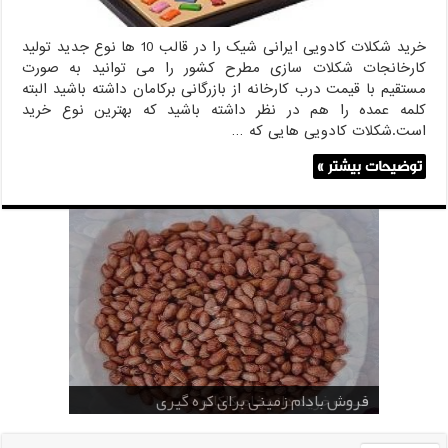
خرید شکلات کادویی ایرانی شیک را در قالب 10 ها نوع جدید تولید
کارخانجات شکلات سازی مطرح کشور را می توانید به صورت
مستقیم با قیمت درب کارخانه از بازرگانی برکامان داشته باشید البته
کلمه عمده را هم در نظر داشته باشید که بهترین نوع خرید
است.شکلات کادویی هایی که …
توضیحات بیشتر »
خرید بادام زمینی فله
خرید عمده کنجد سیاه
خرید عمده کنجد سفید
خرید عمده کنجد در تهران
فروش انواع کنجد در یزد ( Sesame )
قیمت خرید دانه خام کاکائو
خرید عمده کنجد سیاه و سفید
قیمت خرید کافی میت در کرمان
فروش بادام زمینی برای کره گیری