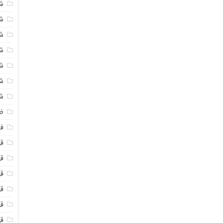
ش
ش
ش
ش
ش
ش
ش
ظ
فو
ق
ق
قه
قه
ق
قه