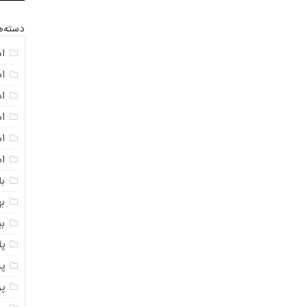
دسته‌ه
ا
ا
ا
ا
اس
ا
با
به
ب
پ
پ
پ