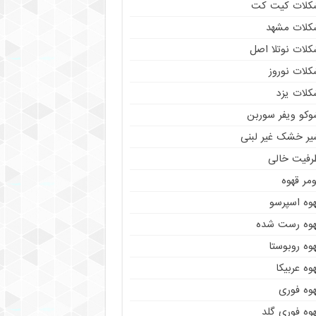
کلات کیت کت
کلات مشهد
کلات نوتلا اصل
کلات نوروز
کلات یزد
وکو ویفر سوربن
یر خشک غیر لبنی
رفیت خالی
مر قهوه
هوه اسپرسو
هوه رست شده
وه روبوستا
وه عربیکا
هوه فوری
وه فوری گلد