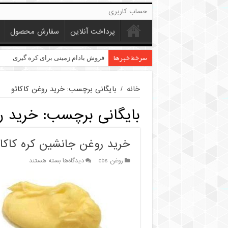
حساب کاربری
پرداخت آنلاین
سفارش محصول
سرخط خبرها
خرید عمده کنجد در تهران
فروش بادام زمینی برای کره گیری
خانه
/
بایگانی برچسب: خرید روغن کاکائو
بایگانی برچسب:
خرید ر
خرید روغن جانشین کره کاکائو s
برای
روغن cbs
دیدگاه‌ها
بسته هستند
خرید
روغن
جانشین
کره
کاکائو
cbs