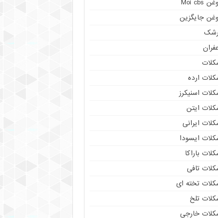
ن Moi cbs
وغن جایگزین
رشک
فران
کلات
کلات ارده
کلات اسنیکرز
کلات ایتن
کلات ایرانی
کلات ایسودا
لات باراکا
کلات تافی
کلات تخته ای
کلات تلخ
کلات خارجی