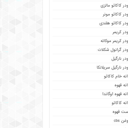
در کاکائو مالزی
در کاکائو مونر
در کاکائو هلندی
در کریمر
در کریمر موکاته
ودر گرانول شکلات
در نارگیل
در نارگیل سریلانکا
نه خام کاکائو
نه قهوه
نه قهوه اوگاندا
نه کاکائو
ست قهوه
غن cbs