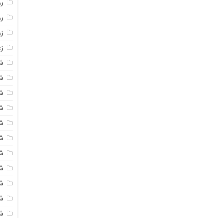
روغ
ر
ز
زع
ش
ش
ش
ش
ش
ش
شک
ش
ش
ش
ش