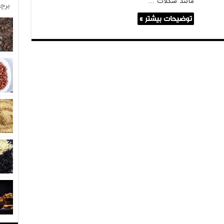
مانند شکلات …
برچ
توضیحات بیشتر »