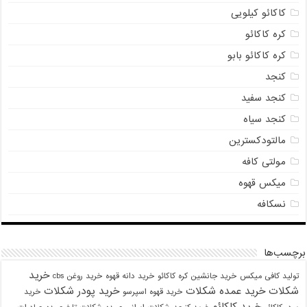
کاکائو کیلویی
کره کاکائو
کره کاکائو بابو
کنجد
کنجد سفید
کنجد سیاه
مالتودکسترین
مولتی کافه
میکس قهوه
نسکافه
برچسب‌ها
خرید
تولید کافی میکس
خرید جانشین کره کاکائو
خرید دانه قهوه
خرید روغن cbs
شکلات
خرید عمده شکلات
خرید پودر شکلات
خرید قهوه اسپرسو
خرید
خرید کاکائو