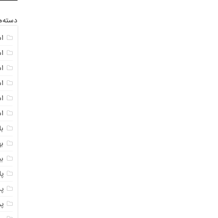
دسته‌ه
ا
ا
ا
ا
اس
ا
با
به
ب
پ
پ
پ