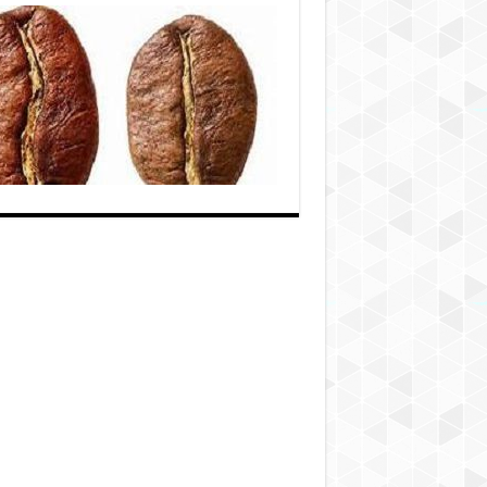
فروش
انواع
دانه
قهوه
روبوستا
و
عربیکا