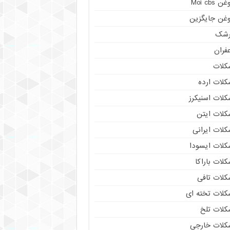
ن Moi cbs
وغن جایگزین
رشک
فران
کلات
کلات ارده
کلات اسنیکرز
کلات ایتن
کلات ایرانی
کلات ایسودا
لات باراکا
کلات تافی
کلات تخته ای
کلات تلخ
کلات خارجی