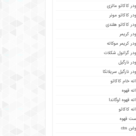
در کاکائو مالزی
در کاکائو مونر
در کاکائو هلندی
در کریمر
در کریمر موکاته
ودر گرانول شکلات
در نارگیل
در نارگیل سریلانکا
نه خام کاکائو
نه قهوه
نه قهوه اوگاندا
نه کاکائو
ست قهوه
غن cbs