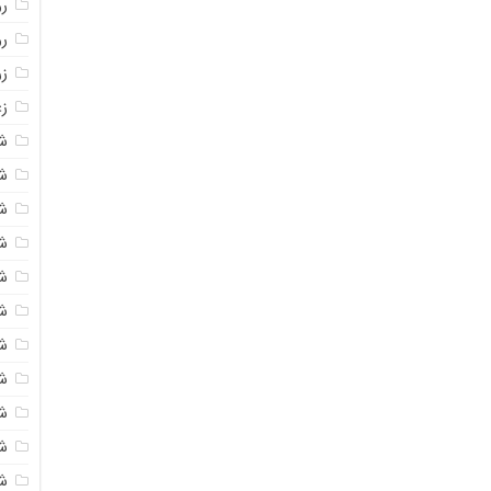
روغ
ر
ز
زع
ش
ش
ش
ش
ش
ش
شک
ش
ش
ش
ش