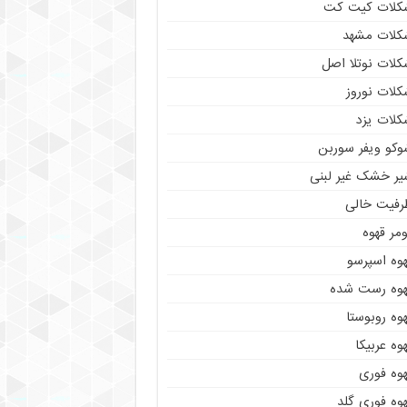
کلات کیت کت
کلات مشهد
کلات نوتلا اصل
کلات نوروز
کلات یزد
وکو ویفر سوربن
یر خشک غیر لبنی
رفیت خالی
مر قهوه
هوه اسپرسو
هوه رست شده
وه روبوستا
وه عربیکا
هوه فوری
وه فوری گلد