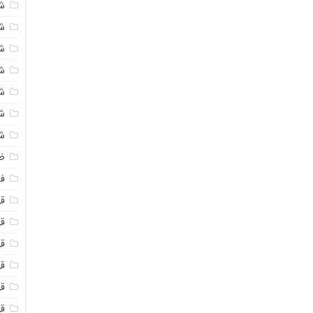
ش
ش
ش
ش
ش
ش
ش
ظ
فو
ق
ق
قه
قه
ق
قه