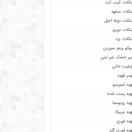
کلات کیت کت
کلات مشهد
کلات نوتلا اصل
کلات نوروز
کلات یزد
وکو ویفر سوربن
یر خشک غیر لبنی
رفیت خالی
مر قهوه
هوه اسپرسو
هوه رست شده
وه روبوستا
وه عربیکا
هوه فوری
وه فوری گلد