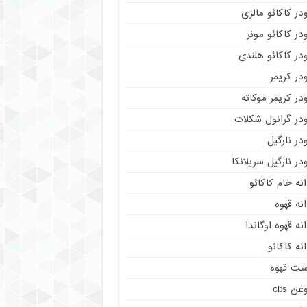
در کاکائو مالزی
در کاکائو مونر
در کاکائو هلندی
در کریمر
در کریمر موکاته
ودر گرانول شکلات
در نارگیل
در نارگیل سریلانکا
نه خام کاکائو
نه قهوه
نه قهوه اوگاندا
نه کاکائو
ست قهوه
غن cbs