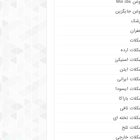
ن Moi cbs
وغن جایگزین
رشک
فران
کلات
کلات ارده
کلات اسنیکرز
کلات ایتن
کلات ایرانی
کلات ایسودا
لات باراکا
کلات تافی
کلات تخته ای
کلات تلخ
کلات خارجی