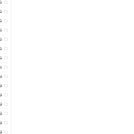
ش
ش
ش
ش
ش
ش
ش
ظ
فو
ق
ق
قه
قه
ق
قه