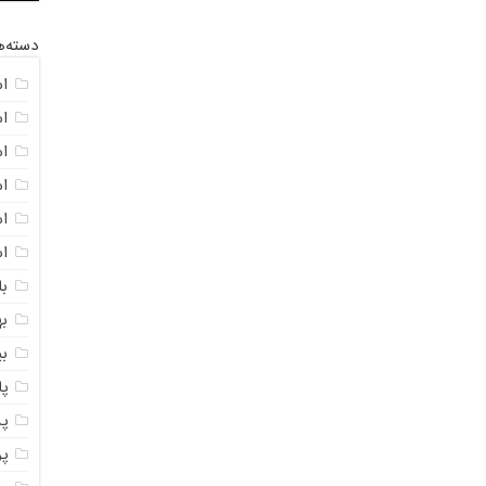
دسته‌ه
ا
ا
ا
ا
اس
ا
با
به
ب
پ
پ
پ