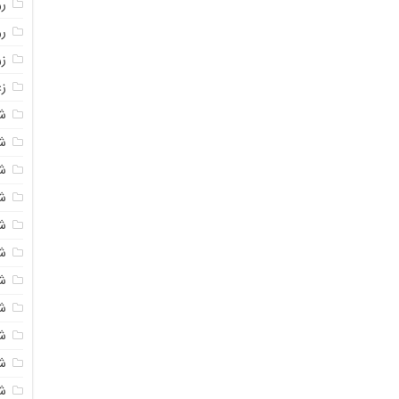
روغ
ر
ز
زع
ش
ش
ش
ش
ش
ش
شک
ش
ش
ش
ش