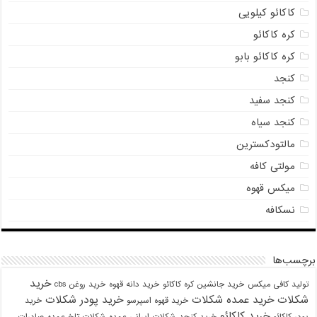
کاکائو کیلویی
کره کاکائو
کره کاکائو بابو
کنجد
کنجد سفید
کنجد سیاه
مالتودکسترین
مولتی کافه
میکس قهوه
نسکافه
برچسب‌ها
خرید
تولید کافی میکس
خرید جانشین کره کاکائو
خرید دانه قهوه
خرید روغن cbs
شکلات
خرید عمده شکلات
خرید پودر شکلات
خرید قهوه اسپرسو
خرید
خرید کاکائو