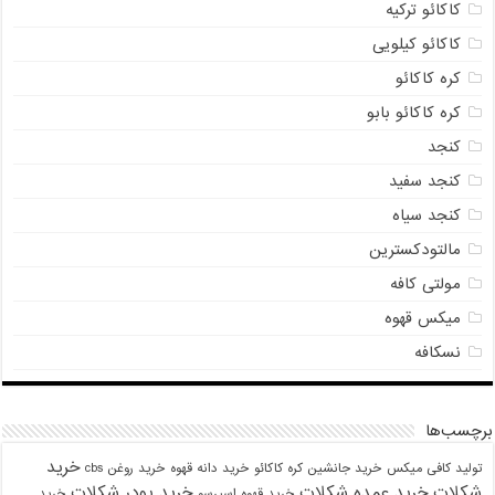
کاکائو ترکیه
کاکائو کیلویی
کره کاکائو
کره کاکائو بابو
کنجد
کنجد سفید
کنجد سیاه
مالتودکسترین
مولتی کافه
میکس قهوه
نسکافه
برچسب‌ها
خرید
تولید کافی میکس
خرید جانشین کره کاکائو
خرید دانه قهوه
خرید روغن cbs
شکلات
خرید عمده شکلات
خرید پودر شکلات
خرید قهوه اسپرسو
خرید