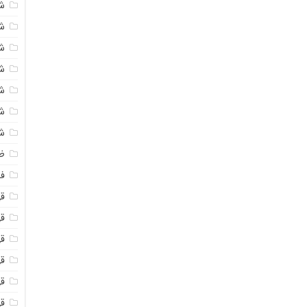
ش
ش
ش
ش
ش
ش
ش
ظ
فو
ق
ق
قه
قه
ق
قه