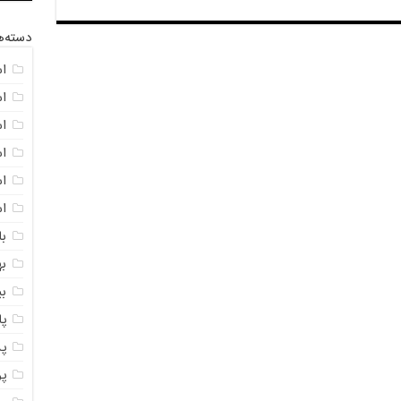
دسته‌ه
ا
ا
ا
ا
اس
ا
با
به
ب
پ
پ
پ