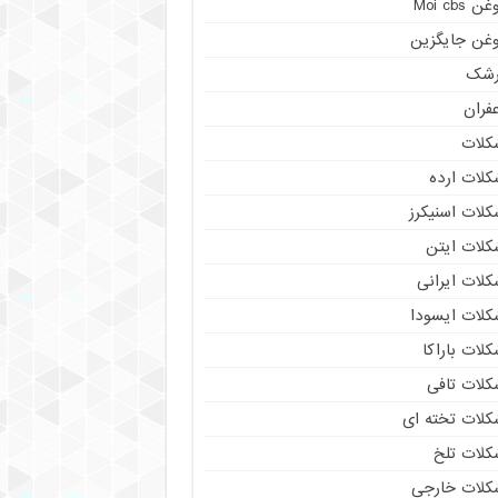
ن Moi cbs
وغن جایگزین
رشک
فران
کلات
کلات ارده
کلات اسنیکرز
کلات ایتن
کلات ایرانی
کلات ایسودا
لات باراکا
کلات تافی
کلات تخته ای
کلات تلخ
کلات خارجی