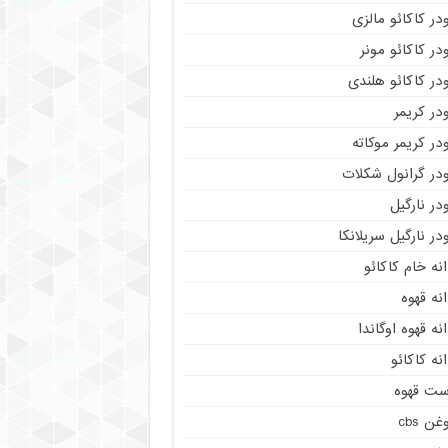
در کاکائو مالزی
در کاکائو مونر
در کاکائو هلندی
در کریمر
در کریمر موکاته
ودر گرانول شکلات
در نارگیل
در نارگیل سریلانکا
نه خام کاکائو
نه قهوه
نه قهوه اوگاندا
نه کاکائو
ست قهوه
غن cbs