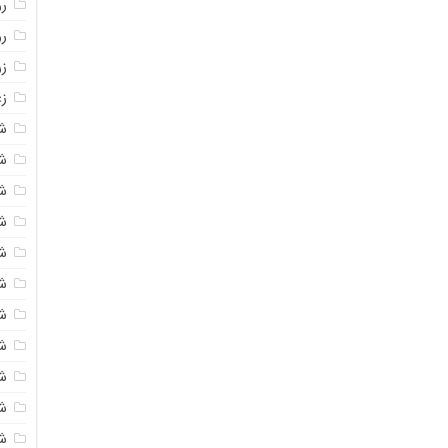
روغ
ر
ز
زع
ش
ش
ش
ش
ش
ش
شک
ش
ش
ش
ش