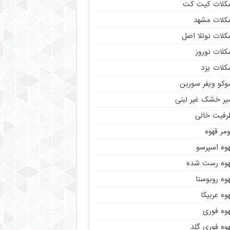
کلات کیت کت
کلات مشهد
کلات نوتلا اصل
کلات نوروز
کلات یزد
وکو ویفر سوربن
یر خشک غیر لبنی
رفیت خالی
مر قهوه
هوه اسپرسو
هوه رست شده
وه روبوستا
وه عربیکا
هوه فوری
وه فوری گلد