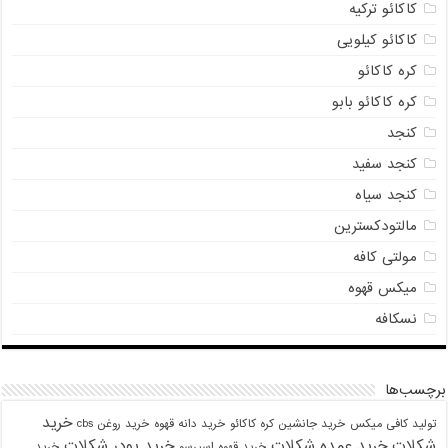
کاکائو ترکیه
کاکائو کیلویی
کره کاکائو
کره کاکائو بابو
کنجد
کنجد سفید
کنجد سیاه
مالتودکسترین
مولتی کافه
میکس قهوه
نسکافه
برچسب‌ها
خرید
تولید کافی میکس
خرید جانشین کره کاکائو
خرید دانه قهوه
خرید روغن cbs
شکلات
خرید عمده شکلات
خرید پودر شکلات
خرید قهوه اسپرسو
خرید