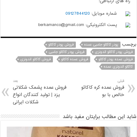
راه های ارتباطی:
شماره موبایل:
09127844120
پست الکترونیکی: berkamanco@gmail.com
برچسب
پودر کاکائو جامبی عمده
فروش پودر کاکائو
فروش پودر کاکائو اندونزی
فروش پودر کاکائو جامبی
فروش عمده پودر کاکائو
فروش عمده کاکائو
فروش کاکائو اندونزی
کاکائو اندونزی عمده
قبلی
بعد
فروش عمده کره کاکائو
فروش عمده پشمک شکلاتی
خالص با بو
یزد | تولید کنندگان انواع
شکلات ایرانی
شاید این مطالب برایتان مفید باشد