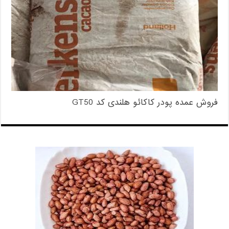
فروش عمده پودر کاکائو هلندی کد GT50