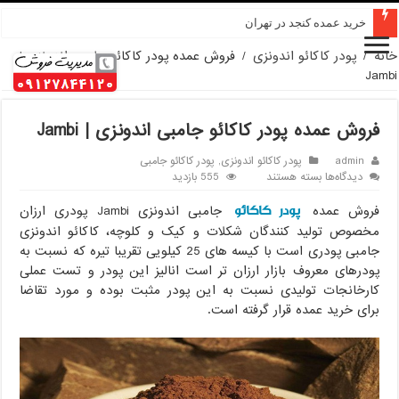
خرید عمده کنجد در تهران
خانه
/
پودر کاکائو اندونزی
/
فروش عمده پودر کاکائو جامبی اندونزی |
Jambi
فروش عمده پودر کاکائو جامبی اندونزی | Jambi
admin
پودر کاکائو اندونزی
,
پودر کاکائو جامبی
برای
دیدگاه‌ها
بسته هستند
555 بازدید
فروش
پودر کاکائو
عمده
فروش عمده
جامبی اندونزی Jambi پودری ارزان
پودر
مخصوص تولید کنندگان شکلات و کیک و کلوچه، کاکائو اندونزی
کاکائو
جامبی پودری است با کیسه های 25 کیلویی تقریبا تیره که نسبت به
جامبی
پودرهای معروف بازار ارزان تر است انالیز این پودر و تست عملی
اندونزی
|
کارخانجات تولیدی نسبت به این پودر مثبت بوده و مورد تقاضا
Jambi
برای خرید عمده قرار گرفته است.