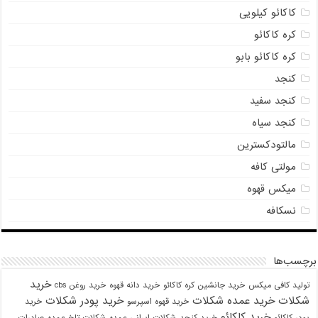
کاکائو کیلویی
کره کاکائو
کره کاکائو بابو
کنجد
کنجد سفید
کنجد سیاه
مالتودکسترین
مولتی کافه
میکس قهوه
نسکافه
برچسب‌ها
خرید
تولید کافی میکس
خرید جانشین کره کاکائو
خرید دانه قهوه
خرید روغن cbs
شکلات
خرید عمده شکلات
خرید پودر شکلات
خرید قهوه اسپرسو
خرید
خرید کاکائو